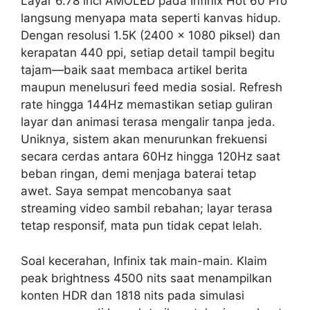
Layar 6.78 inci AMOLED pada Infinix Hot 60 Pro
langsung menyapa mata seperti kanvas hidup.
Dengan resolusi 1.5K (2400 x 1080 piksel) dan
kerapatan 440 ppi, setiap detail tampil begitu
tajam—baik saat membaca artikel berita
maupun menelusuri feed media sosial. Refresh
rate hingga 144Hz memastikan setiap guliran
layar dan animasi terasa mengalir tanpa jeda.
Uniknya, sistem akan menurunkan frekuensi
secara cerdas antara 60Hz hingga 120Hz saat
beban ringan, demi menjaga baterai tetap
awet. Saya sempat mencobanya saat
streaming video sambil rebahan; layar terasa
tetap responsif, mata pun tidak cepat lelah.
Soal kecerahan, Infinix tak main-main. Klaim
peak brightness 4500 nits saat menampilkan
konten HDR dan 1818 nits pada simulasi